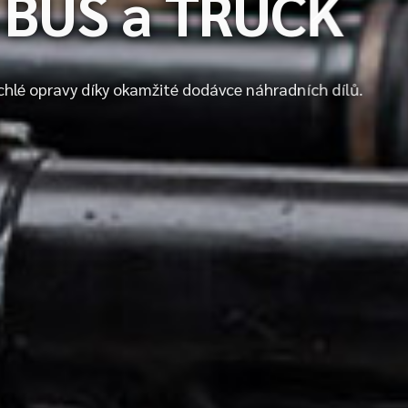
s BUS a TRUCK
chlé opravy díky okamžité dodávce náhradních dílů.